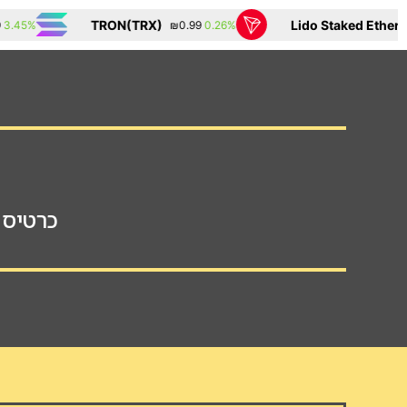
TRON(TRX)
Lido Staked Ether(STETH
0.26%
₪0.99
כרטיס ה