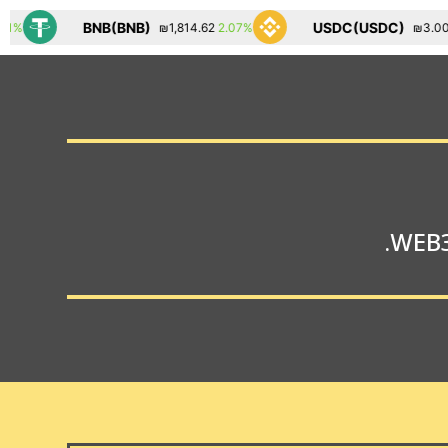
BNB(BNB)
USDC(USDC)
2.07%
0.01%
₪1,814.62
₪3.00